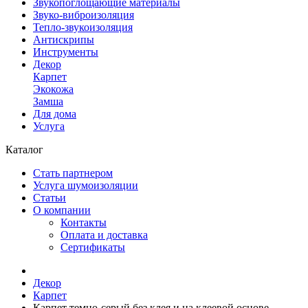
Звукопоглощающие материалы
Звуко-виброизоляция
Тепло-звукоизоляция
Антискрипы
Инструменты
Декор
Карпет
Экокожа
Замша
Для дома
Услуга
Каталог
Стать партнером
Услуга шумоизоляции
Статьи
О компании
Контакты
Оплата и доставка
Сертификаты
Декор
Карпет
Карпет темно-серый без клея и на клеевой основе