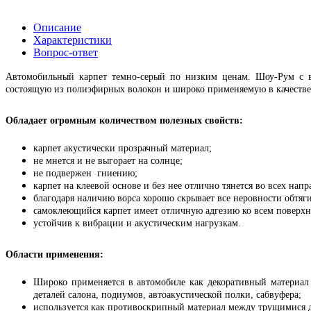
Описание
Характеристики
Вопрос-ответ
Автомобильный карпет темно-серый по низким ценам. Шоу-Рум с в
состоящую из полиэфирных волокон и широко применяемую в качестве
Обладает огромным количеством полезных свойств:
карпет акустически прозрачный материал;
не мнется и не выгорает на солнце;
не подвержен гниению;
карпет на клеевой основе и без нее отлично тянется во всех нап
благодаря наличию ворса хорошо скрывает все неровности обтяг
самоклеющийся карпет имеет отличную адгезию ко всем поверх
устойчив к вибрации и акустическим нагрузкам.
Области применения:
Широко применяется в автомобиле как декоративный материал
деталей салона, подиумов, автоакустической полки, сабвуфера;
используется как противоскрипный материал между трущимися д